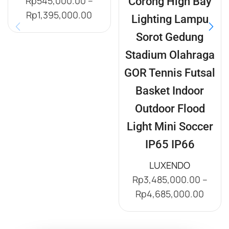
Corong High Bay
Rp
545,000.00
–
Rp
1,395,000.00
Lighting Lampu
Sorot Gedung
Stadium Olahraga
GOR Tennis Futsal
Basket Indoor
Outdoor Flood
Light Mini Soccer
IP65 IP66
LUXENDO
Rp
3,485,000.00
–
Rp
4,685,000.00