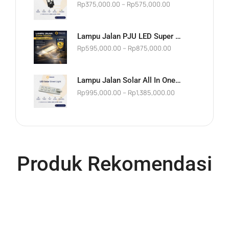
Rp
375,000.00
–
Rp
575,000.00
Lampu Jalan PJU LED Super Terang 60W 120W Street Light Fullux Adjustable Penerangan Jalan Umum PREMIUM Waterproof IP66 Tahan Air Hujan Outdoor Anti Pecah Tahan Benturan Outdoor AC 220V
Rp
595,000.00
–
Rp
875,000.00
Lampu Jalan Solar All In One 100W 200W 300W 400W Street Light PJU Tenaga Surya Tenaga Matahari Panel Gabung Tahan Air Waterproof Outdoor Garansi Awet Hemat Listrik Tanpa Sensor Gerak IP65 IP66 IP67
Rp
995,000.00
–
Rp
1,385,000.00
Produk Rekomendasi